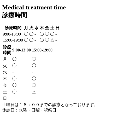
Medical treatment time
診療時間
診療時間
月
火
水
木
金
土
日
9:00-13:00
◯
◯
-
◯
◯
◯
-
15:00-19:00
◯
◯
-
◯
◯
△
-
診療
9:00-13:00
15:00-19:00
時間
月
◯
◯
火
◯
◯
水
-
-
木
◯
◯
金
◯
◯
土
◯
△
日
-
-
土曜日は１８：００までの診療となっております。
休診日：水曜・日曜・祝祭日