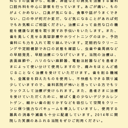
知らずの抜歯から、粘膜、神経などの病気を治療する歯科
口腔外科を中心に診察を行っています。あごが痛い、もの
がよくかめない、口臭が気になる、食事や話がうまくでき
ない、口の中が何だか変だ、など気になることがあれば何
でもお気軽にご相談ください。治療によって自然な口の機
能を健康な状態を取り戻すお手伝いをいたします。また、
歯を美しく見せる美容診療やホワイトニングのほか、予防
歯科にも力を入れて取り組んでいます。定期的なクリーニ
ングや定期健診でお口の状態を確認し、虫歯や歯周病など
の早期発見、早期治療につなげています。当院の治療は、
表面麻酔や、ハリのない麻酔器、電動注射器などを患者さ
まによって使い分けて使用しますので、痛みをほとんど感
じることなく治療を受けていただけます。歯を削る機械
も、金属音を抑えたものを使用し、不快感もできる限り減
少していますので、歯科医院が怖いと思っている方でもリ
ラックスして治療が受けられます。また、患者さまに治療
を受けていただくために、被ばく量の少ないデジタルレン
トゲン、細かい歯の削りかすなどを吸引して空間をクリー
ンに保つ強力なバキュームを導入していますし、使用する
器具の消毒や滅菌も十分に配慮しています。2014年に開
院した笑顔のあふれる当院をぜひご利用ください。