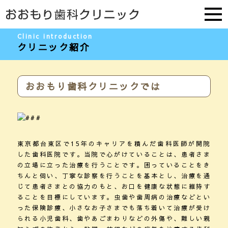
歯科クリニック
Clinic introduction
クリニック紹介
おおもり歯科クリニックでは
東京都台東区で15年のキャリアを積んだ歯科医師が開院
した歯科医院です。当院で心がけていることは、患者さま
の立場に立った治療を行うことです。困っていることをき
ちんと伺い、丁寧な診察を行うことを基本とし、治療を通
じて患者さまとの協力のもと、お口を健康な状態に維持す
ることを目標にしています。虫歯や歯周病の治療などとい
った保険診療、小さなお子さまでも落ち着いて治療が受け
られる小児歯科、歯やあごまわりなどの外傷や、難しい親